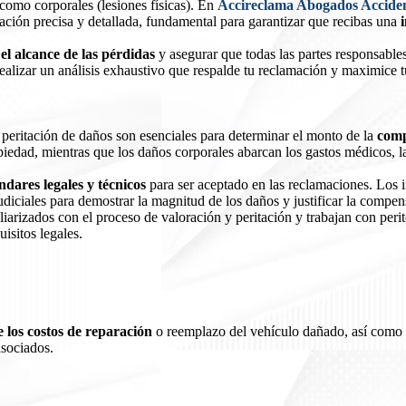
 como corporales (lesiones físicas). En
Accireclama Abogados Accident
ación precisa y detallada, fundamental para garantizar que recibas una
 el alcance de las pérdidas
y asegurar que todas las partes responsabl
realizar un análisis exhaustivo que respalde tu reclamación y maximice
 y peritación de daños son esenciales para determinar el monto de la
comp
piedad, mientras que los daños corporales abarcan los gastos médicos, la
ndares legales y técnicos
para ser aceptado en las reclamaciones. Los i
iciales para demostrar la magnitud de los daños y justificar la compen
iarizados con el proceso de valoración y peritación y trabajan con perit
isitos legales.
 los costos de reparación
o reemplazo del vehículo dañado, así como c
asociados.