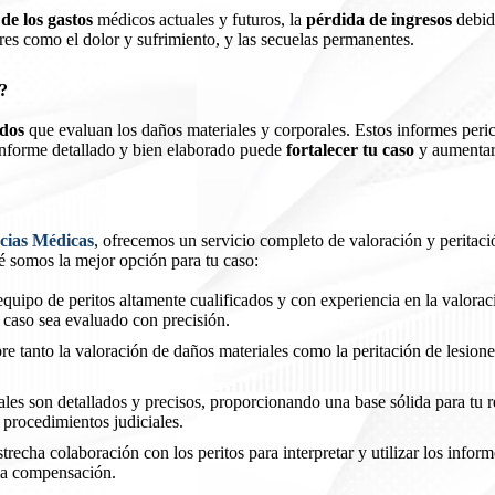
 de los gastos
médicos
actuales y futuros, la
pérdida de ingresos
debid
res como el dolor y sufrimiento, y las secuelas permanentes.
o?
ados
que evaluan los daños materiales y corporales. Estos informes peri
informe detallado y bien elaborado puede
fortalecer tu caso
y aumentar 
cias Médicas
, ofrecemos un servicio completo de valoración y peritaci
 somos la mejor opción para tu caso:
quipo de peritos altamente cualificados y con experiencia en la valorac
 caso sea evaluado con precisión.
e tanto la valoración de daños materiales como la peritación de lesion
ales son detallados y precisos, proporcionando una base sólida para tu 
procedimientos judiciales.
trecha colaboración con los peritos para interpretar y utilizar los info
 la compensación.